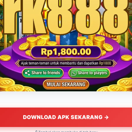
DOWNLOAD APK SEKARANG →