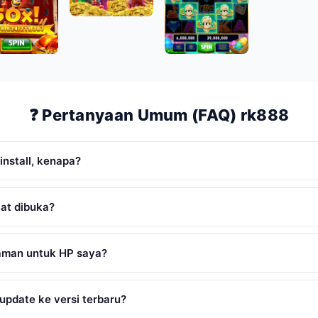
❓ Pertanyaan Umum (FAQ) rk888
install, kenapa?
aat dibuka?
aman untuk HP saya?
update ke versi terbaru?