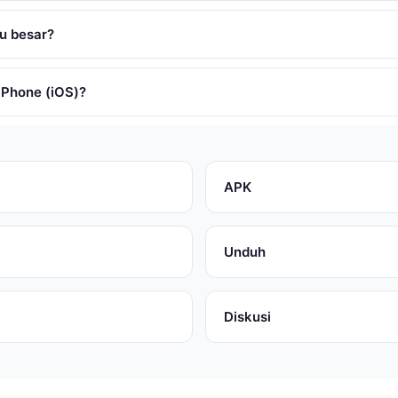
lu besar?
i iPhone (iOS)?
APK
Unduh
Diskusi