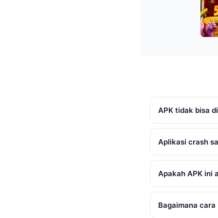
APK tidak bisa di
Aplikasi crash s
Apakah APK ini 
Bagaimana cara 